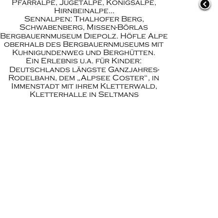
Pfarralpe
, 
Jugetalpe
, 
Königsalpe
, 
Hirnbeinalpe...
Sennalpen: 
Thalhofer Berg
, 
Schwabenberg, Missen-Börlas
Bergbauernmuseum Diepolz
. 
Höfle Alpe
oberhalb des Bergbauernmuseums mit 
Kuhnigundenweg﻿ und Berghütten.
Ein Erlebnis u.a. für Kinder: 
Deutschlands längste Ganzjahres-
Rodelbahn, dem „Alpsee Coster“, in 
Immenstadt mit ihrem Kletterwald,
Kletterhalle in Seltmans